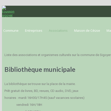
Commune
Entreprises
Associations
Maison de Céüse
Ma
Liste des associations et organismes culturels sur la commune de Sigoyer
Bibliothèque municipale
La bibliothèque se trouve sur la place de la mairie.
Prêt gratuit de livres, BD, revues, CD audio, DVD, jeux
horaires : mardi 16H30/17H45 (sauf vacances scolaires)
vendredi 16H/18H