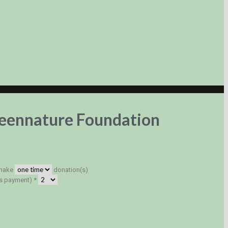
eennature Foundation
 make
donation(s)
is payment) *