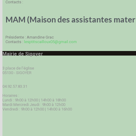
Contacts :
MAM (Maison des assistantes mater
Présidente : Amandine Grac
Contacts :
lesptitscailloux05@gmail.com
Mairie de Sigoyer
3 place de l'église
05130 - SIGOYER
04.92.57.83.31
Horaires :
Lundi : 9h00 à 12h00 | 14h00 à 18h00
Mardi Mercredi Jeudi : 9h00 à 12h00
Vendredi : 9h00 à 12h00 | 14h00 à 16h00