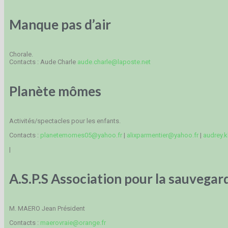
Manque pas d’air
Chorale.
Contacts : Aude Charle
aude.charle@laposte.net
Planète mômes
Activités/spectacles pour les enfants.
Contacts :
planetemomes05@yahoo.fr
|
alixparmentier@yahoo.fr
|
audrey.
|
A.S.P.S Association pour la sauvegar
M. MAERO Jean Président
Contacts :
maerovraie@orange.fr