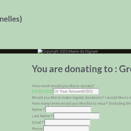
nelles)
Copyright 2025 Mairie de Sigoyer
You are donating to :
Gr
How much would you like to donate?
$10
$20
$30
Would you like to make regular donations?
I would like to
How many times would you like this to recur? (including th
Name *
Last Name *
Email *
Phone