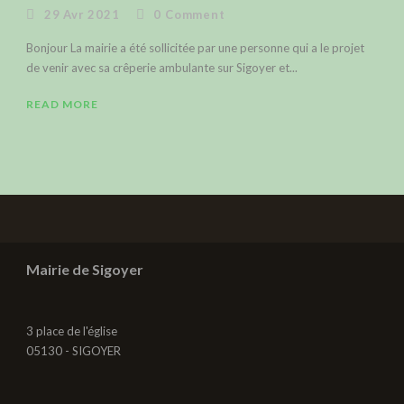
29 Avr 2021
0
Comment
Bonjour La mairie a été sollicitée par une personne qui a le projet
de venir avec sa crêperie ambulante sur Sigoyer et...
READ MORE
Mairie de Sigoyer
3 place de l'église
05130 - SIGOYER