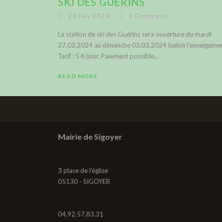
SKI DES GUERINS
26 Fév 2024
0
Comment
La station de ski des Guérins sera ouverture du mardi
27.02.2024 au dimanche 03.03.2024 (selon l’enneigemen
Tarif : 5 €/jour. Paiement possible...
READ MORE
Mairie de Sigoyer
3 place de l'église
05130 - SIGOYER
04.92.57.83.31