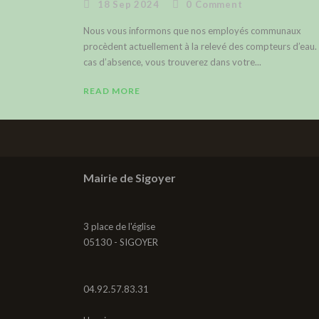
18 Sep 2024
0
Comment
Nous vous informons que nos employés communaux
procèdent actuellement à la relevé des compteurs d’eau.
cas d’absence, vous trouverez dans votre...
READ MORE
Mairie de Sigoyer
3 place de l'église
05130 - SIGOYER
04.92.57.83.31